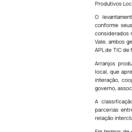
Produtivos Loc
O levantament
conforme seus
considerados 
Vale, ambos g
APL de TIC de M
Arranjos prod
local, que apr
interação, co
governo, associ
A classificaç
parcerias entr
relação intercl
Em termos de c