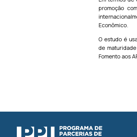
promoção come
internaciona
Econômico.
O estudo é usa
de maturidade
Fomento aos AP