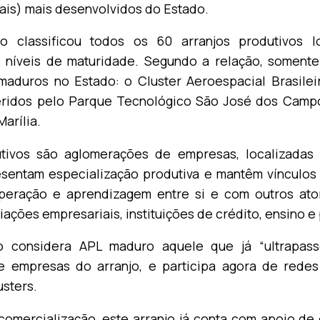
ais) mais desenvolvidos do Estado.
o classificou todos os 60 arranjos produtivos lo
 níveis de maturidade. Segundo a relação, somente
maduros no Estado: o Cluster Aeroespacial Brasilei
eridos pelo Parque Tecnológico São José dos Camp
arília.
utivos são aglomerações de empresas, localizad
esentam especialização produtiva e mantêm vínculos 
operação e aprendizagem entre si e com outros ator
ações empresariais, instituições de crédito, ensino e
ão considera APL maduro aquele que já “ultrapas
e empresas do arranjo, e participa agora de redes
usters.
omercialização, este arranjo já conta com apoio de