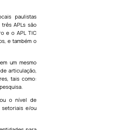
cais paulistas
 três APLs são
ro e o APL TIC
os, e também o
as em um mesmo
de articulação,
es, tais como:
 pesquisa.
sou o nível de
 setoriais e/ou
 entidades para